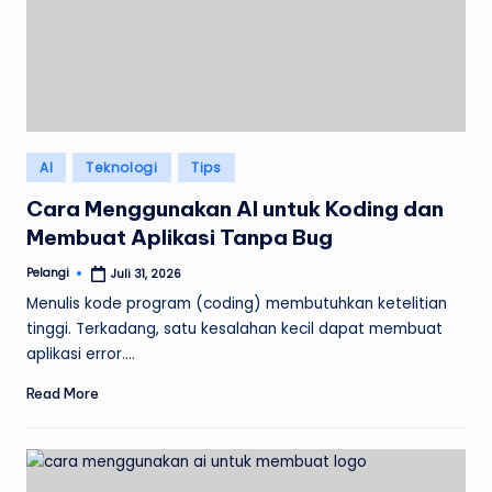
Posted
AI
Teknologi
Tips
in
Cara Menggunakan AI untuk Koding dan
Membuat Aplikasi Tanpa Bug
Pelangi
Juli 31, 2026
Posted
by
Menulis kode program (coding) membutuhkan ketelitian
tinggi. Terkadang, satu kesalahan kecil dapat membuat
aplikasi error.…
Read More