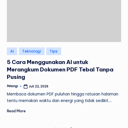
Posted
AI
Teknologi
Tips
in
5 Cara Menggunakan AI untuk
Merangkum Dokumen PDF Tebal Tanpa
Pusing
Pelangi
Juli 22, 2026
Posted
by
Membaca dokumen PDF puluhan hingga ratusan halaman
tentu memakan waktu dan energi yang tidak sedikit.…
Read More