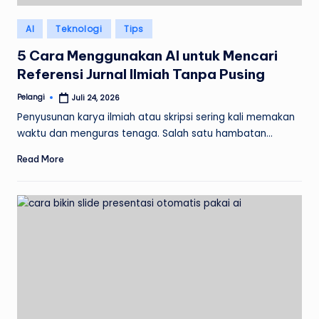
Posted
AI
Teknologi
Tips
in
5 Cara Menggunakan AI untuk Mencari
Referensi Jurnal Ilmiah Tanpa Pusing
Pelangi
Juli 24, 2026
Posted
by
Penyusunan karya ilmiah atau skripsi sering kali memakan
waktu dan menguras tenaga. Salah satu hambatan…
Read More