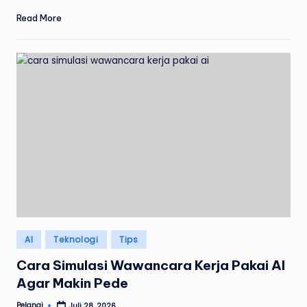
Read More
Posted
AI
Teknologi
Tips
in
Cara Simulasi Wawancara Kerja Pakai AI
Agar Makin Pede
Pelangi
Juli 28, 2026