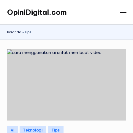
OpiniDigital.com
Skip
Opini
to
Digital
content
Terupdate
Beranda
»
Tips
Posted
AI
Teknologi
Tips