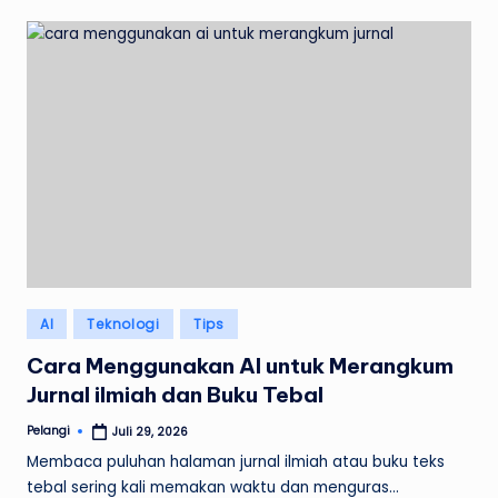
Posted
AI
Teknologi
Tips
in
Cara Menggunakan AI untuk Merangkum
Jurnal ilmiah dan Buku Tebal
Pelangi
Juli 29, 2026
Posted
by
Membaca puluhan halaman jurnal ilmiah atau buku teks
tebal sering kali memakan waktu dan menguras…