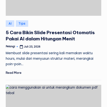
Posted
AI
Tips
in
5 Cara Bikin Slide Presentasi Otomatis
Pakai AI dalam Hitungan Menit
Pelangi
Juli 23, 2026
Posted
by
Membuat slide presentasi sering kali memakan waktu
hours, mulai dari menyusun struktur materi, merangkai
poin-poin…
Read More