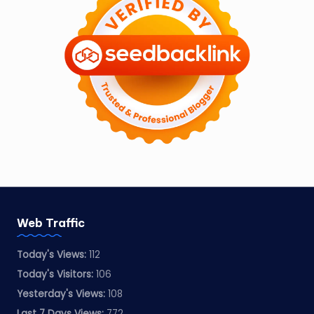
Web Traffic
Today's Views:
112
Today's Visitors:
106
Yesterday's Views:
108
Last 7 Days Views:
772