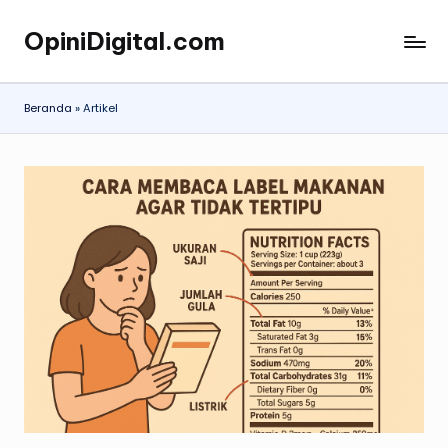
OpiniDigital.com
Skip
Opini
to
Digital
content
Terupdate
Beranda
»
Artikel