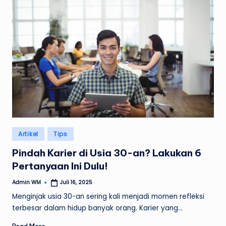
Posted
Artikel
Tips
in
Pindah Karier di Usia 30-an? Lakukan 6
Pertanyaan Ini Dulu!
Admin WM
Juli 16, 2025
Posted
by
Menginjak usia 30-an sering kali menjadi momen refleksi
terbesar dalam hidup banyak orang. Karier yang…
Read More