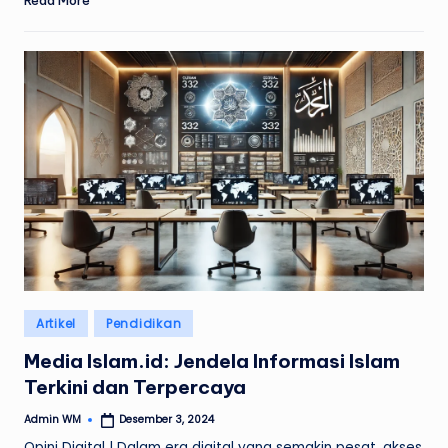
Posted
Artikel
Pendidikan
in
Media Islam.id: Jendela Informasi Islam
Terkini dan Terpercaya
Admin WM
Desember 3, 2024
Posted
by
Opini Digital | Dalam era digital yang semakin pesat, akses