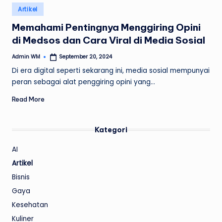
Posted
Artikel
in
Memahami Pentingnya Menggiring Opini
di Medsos dan Cara Viral di Media Sosial
Admin WM
September 20, 2024
Posted
by
Di era digital seperti sekarang ini, media sosial mempunyai
peran sebagai alat penggiring opini yang…
Read More
Kategori
AI
Artikel
Bisnis
Gaya
Kesehatan
Kuliner