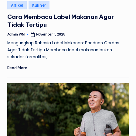
Posted
Artikel
Kuliner
in
Cara Membaca Label Makanan Agar
Tidak Tertipu
Admin WM
November 11, 2025
Posted
by
Mengungkap Rahasia Label Makanan: Panduan Cerdas
Agar Tidak Tertipu Membaca label makanan bukan
sekadar formalitas;…
Read More