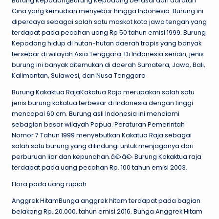
Burung KepodangBurung Kepodang berasal dari daratan
Cina yang kemudian menyebar hingga Indonesia. Burung ini
dipercaya sebagai salah satu maskot kota jawa tengah yang
terdapat pada pecahan uang Rp 50 tahun emisi 1999. Burung
Kepodang hidup di hutan-hutan daerah tropis yang banyak
tersebar di wilayah Asia Tenggara. Di Indonesia sendiri, jenis
burung ini banyak ditemukan di daerah Sumatera, Jawa, Bali,
Kalimantan, Sulawesi, dan Nusa Tenggara
Burung Kakaktua RajaKakatua Raja merupakan salah satu
jenis burung kakatua terbesar di Indonesia dengan tinggi
mencapai 60 cm. Burung asli Indonesia ini mendiami
sebagian besar wilayah Papua. Peraturan Pemerintah
Nomor 7 Tahun 1999 menyebutkan Kakatua Raja sebagai
salah satu burung yang dilindungi untuk menjaganya dari
perburuan liar dan kepunahan.â€‹â€‹ Burung Kakaktua raja
terdapat pada uang pecahan Rp. 100 tahun emisi 2003.
Flora pada uang rupiah
Anggrek HitamBunga anggrek hitam terdapat pada bagian
belakang Rp. 20.000, tahun emisi 2016. Bunga Anggrek Hitam