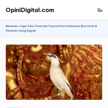
OpiniDigital.com
Skip
Opini
to
Digital
content
Terupdate
Beranda
»
Ingin Tahu Flora dan Fauna Khas Indonesia, Bisa Lihat di
Pecahan Uang Rupiah