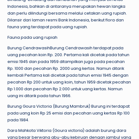
Indonesia, bahkan di antaranya merupakan hewan langka
dan perlu dilindungi bersama melalui cetakan uang rupiah.
Dilansir dari laman resmi Bank Indonesia, berikut flora dan
fauna yang terdapat pada uang rupiah.
Fauna pada uang rupiah
Burung CendrawasihBurung Cendrawasih terdapat pada
uang pecahan koin Rp. 200. Pertama kali dicetak pada tahun
emisi 1945 dan pada 1959 ditampilkan juga pada pecahan
Rp. 1000 dan pecahan Rp. 2000 uang kertas. Namun ditarik
kembali Pertama kali dicetak pada tahun emisi 1945 dengan
pecahan Rp 200 untuk uang koin, tahun 1959 dicetak pecahan
Rp 1.000 dan pecahan Rp 2.000 untuk uang kertas. Namun
uang ini ditarik pada tahun 1966.
Burung Goura Victoria (Burung Mambruk) Burung ini terdapat
pada uang koin Rp 25 emisi dan pecahan uang kertas Rp 100
pada 1984.
Dara Mahkota Viktoria (Goura victoria) adalah burung dara
yang besar berwana abu-abu kebiruan dengan jambul yang