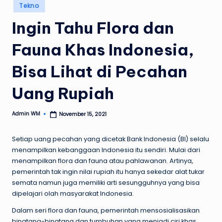
Posted
Tekno
in
Ingin Tahu Flora dan
Fauna Khas Indonesia,
Bisa Lihat di Pecahan
Uang Rupiah
Admin WM
November 15, 2021
Posted
by
Setiap uang pecahan yang dicetak Bank Indonesia (BI) selalu
menampilkan kebanggaan Indonesia itu sendiri. Mulai dari
menampilkan flora dan fauna atau pahlawanan. Artinya,
pemerintah tak ingin nilai rupiah itu hanya sekedar alat tukar
semata namun juga memiliki arti sesungguhnya yang bisa
dipelajari olah masyarakat Indonesia.
Dalam seri flora dan fauna, pemerintah mensosialisasikan
binatang-binatang dan tumbuhan yang menjadi ciri khas