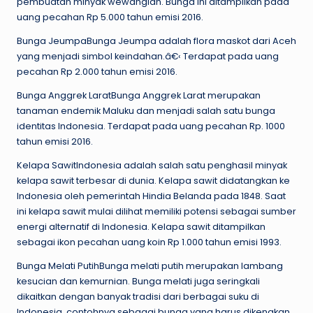
pembuatan minyak wewangian. Bunga ini ditampilkan pada
uang pecahan Rp 5.000 tahun emisi 2016.
Bunga JeumpaBunga Jeumpa adalah flora maskot dari Aceh
yang menjadi simbol keindahan.â€‹ Terdapat pada uang
pecahan Rp 2.000 tahun emisi 2016.
Bunga Anggrek LaratBunga Anggrek Larat merupakan
tanaman endemik Maluku dan menjadi salah satu bunga
identitas Indonesia. Terdapat pada uang pecahan Rp. 1000
tahun emisi 2016.
Kelapa SawitIndonesia adalah salah satu penghasil minyak
kelapa sawit terbesar di dunia. Kelapa sawit didatangkan ke
Indonesia oleh pemerintah Hindia Belanda pada 1848. Saat
ini kelapa sawit mulai dilihat memiliki potensi sebagai sumber
energi alternatif di Indonesia. Kelapa sawit ditampilkan
sebagai ikon pecahan uang koin Rp 1.000 tahun emisi 1993.
Bunga Melati PutihBunga melati putih merupakan lambang
kesucian dan kemurnian. Bunga melati juga seringkali
dikaitkan dengan banyak tradisi dari berbagai suku di
Indonesia, contohnya sebagai bunga yang harus dikenakan