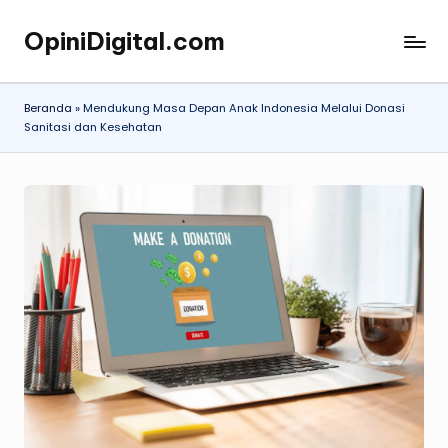
OpiniDigital.com
Skip
Opini
to
Digital
content
Terupdate
Beranda
»
Mendukung Masa Depan Anak Indonesia Melalui Donasi
Sanitasi dan Kesehatan