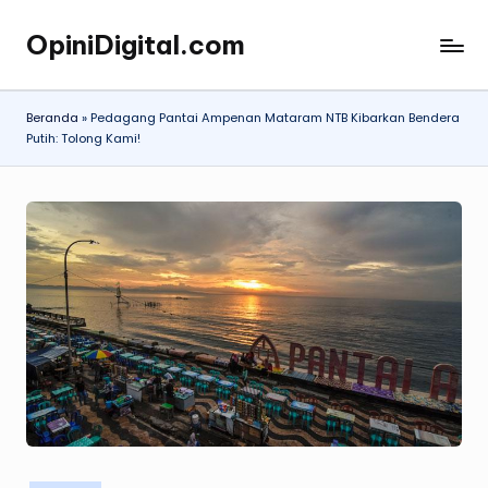
OpiniDigital.com
Skip
Opini
to
Digital
content
Terupdate
Beranda
»
Pedagang Pantai Ampenan Mataram NTB Kibarkan Bendera
Putih: Tolong Kami!