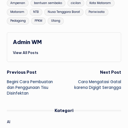
Tags:
Ampenan
bantuan sembako
cicilan
Kota Mataram
Mataram
NTB
Nusa Tenggara Barat
Pariwisata
Pedagang
PPKM
Utang
Admin WM
View All Posts
Post
Previous Post
Next Post
Begini Cara Pembuatan
Cara Mengatasi Gatal
navigation
dan Penggunaan Tisu
karena Digigit Serangga
Disinfektan
Kategori
AI