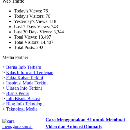
Web Traffic
Today's Views:
76
Today's Visitors:
76
Yesterday's Views:
118
Last 7 Days Views:
743
Last 30 Days Views:
3,344
Total Views:
13,497
Total Visitors:
14,407
Total Posts:
292
Media Partner
>
Berita Info Terbaru
>
Kilas Informatif Terdepan
>
Fakta Kabar Terkini
>
Inspirasi Muda Terkini
>
Ulasan Info Terkini
>
Bisnis Pedia
>
Info Bisnis Bekasi
>
Blog Info Teknologi
>
Teknologi Media
Cara Menggunakan AI untuk Membuat
Video dan Animasi Otomatis