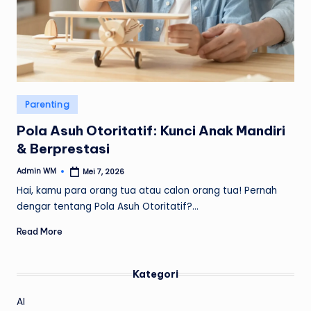
Posted
Parenting
in
Pola Asuh Otoritatif: Kunci Anak Mandiri
& Berprestasi
Admin WM
Mei 7, 2026
Posted
by
Hai, kamu para orang tua atau calon orang tua! Pernah
dengar tentang Pola Asuh Otoritatif?…
Read More
Kategori
AI