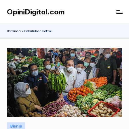
OpiniDigital.com
Skip
Opini
to
Digital
content
Terupdate
Beranda
»
Kebutuhan Pokok
Posted
Bisnis