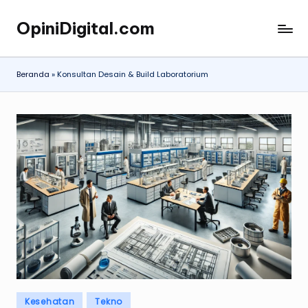
OpiniDigital.com
Skip
Opini
to
Digital
content
Terupdate
Beranda
»
Konsultan Desain & Build Laboratorium
Posted
Kesehatan
Tekno