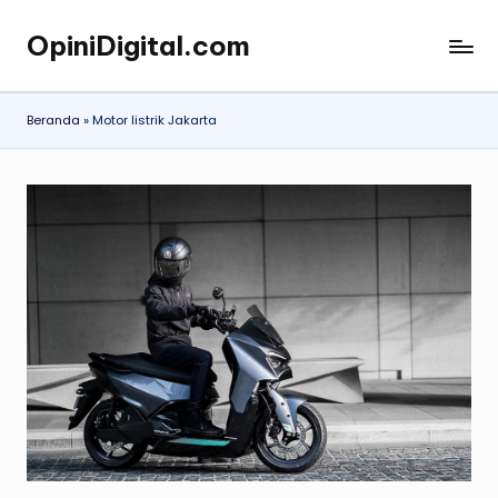
OpiniDigital.com
Skip
Opini
to
Digital
content
Terupdate
Beranda
»
Motor listrik Jakarta