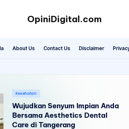
OpiniDigital.com
Opini
Digital
Terupdate
da
About Us
Contact Us
Disclaimer
Privac
Posted
Kesehatan
in
Wujudkan Senyum Impian Anda
Bersama Aesthetics Dental
Care di Tangerang