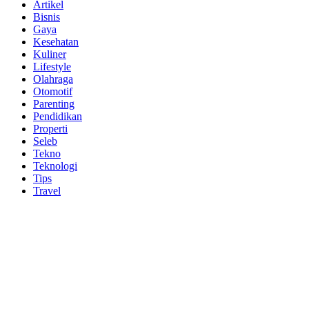
Artikel
Bisnis
Gaya
Kesehatan
Kuliner
Lifestyle
Olahraga
Otomotif
Parenting
Pendidikan
Properti
Seleb
Tekno
Teknologi
Tips
Travel