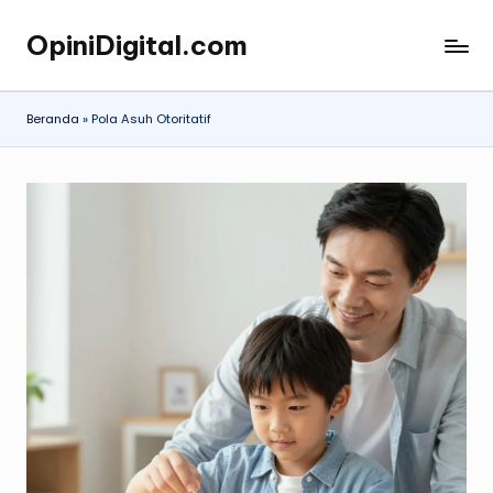
OpiniDigital.com
Skip
Opini
to
Digital
content
Terupdate
Beranda
»
Pola Asuh Otoritatif