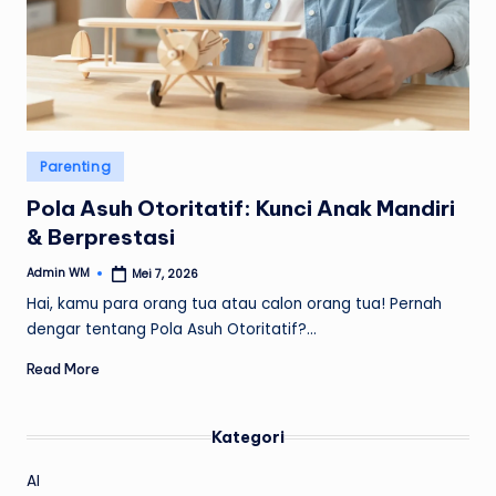
Posted
Parenting
in
Pola Asuh Otoritatif: Kunci Anak Mandiri
& Berprestasi
Admin WM
Mei 7, 2026
Posted
by
Hai, kamu para orang tua atau calon orang tua! Pernah
dengar tentang Pola Asuh Otoritatif?…
Read More
Kategori
AI