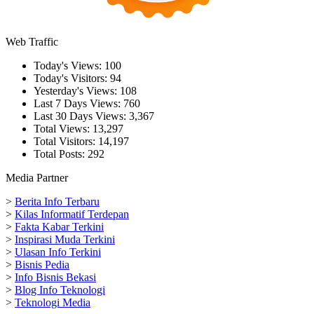
Web Traffic
Today's Views:
100
Today's Visitors:
94
Yesterday's Views:
108
Last 7 Days Views:
760
Last 30 Days Views:
3,367
Total Views:
13,297
Total Visitors:
14,197
Total Posts:
292
Media Partner
>
Berita Info Terbaru
>
Kilas Informatif Terdepan
>
Fakta Kabar Terkini
>
Inspirasi Muda Terkini
>
Ulasan Info Terkini
>
Bisnis Pedia
>
Info Bisnis Bekasi
>
Blog Info Teknologi
>
Teknologi Media