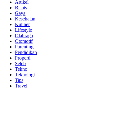
Artikel
Bisnis
Gaya
Kesehatan
Kuliner
Lifestyle
Olahraga
Otomotif
Parenting
Pendidikan
Properti
Seleb
Tekno
Teknologi
Tips
Travel