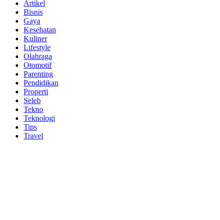
Artikel
Bisnis
Gaya
Kesehatan
Kuliner
Lifestyle
Olahraga
Otomotif
Parenting
Pendidikan
Properti
Seleb
Tekno
Teknologi
Tips
Travel