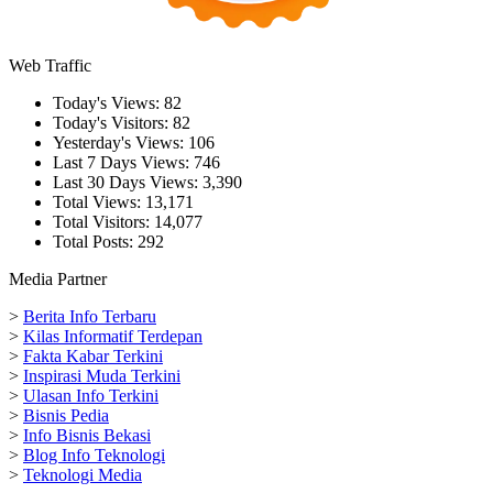
Web Traffic
Today's Views:
82
Today's Visitors:
82
Yesterday's Views:
106
Last 7 Days Views:
746
Last 30 Days Views:
3,390
Total Views:
13,171
Total Visitors:
14,077
Total Posts:
292
Media Partner
>
Berita Info Terbaru
>
Kilas Informatif Terdepan
>
Fakta Kabar Terkini
>
Inspirasi Muda Terkini
>
Ulasan Info Terkini
>
Bisnis Pedia
>
Info Bisnis Bekasi
>
Blog Info Teknologi
>
Teknologi Media