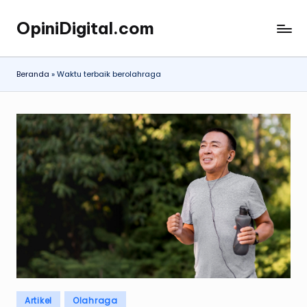
OpiniDigital.com
Skip
Opini
to
Digital
content
Terupdate
Beranda
»
Waktu terbaik berolahraga
Posted
Artikel
Olahraga