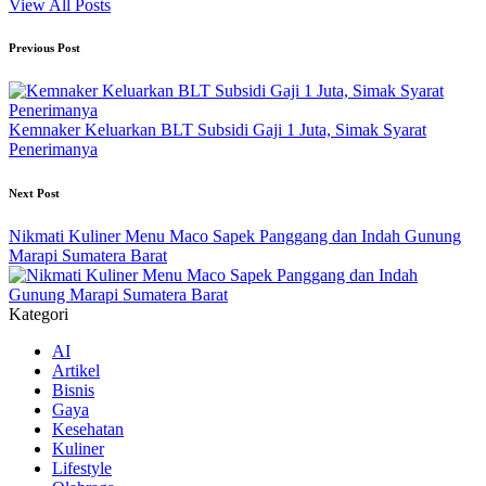
View All Posts
Post
Previous Post
navigation
Kemnaker Keluarkan BLT Subsidi Gaji 1 Juta, Simak Syarat
Penerimanya
Next Post
Nikmati Kuliner Menu Maco Sapek Panggang dan Indah Gunung
Marapi Sumatera Barat
Kategori
AI
Artikel
Bisnis
Gaya
Kesehatan
Kuliner
Lifestyle