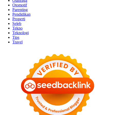
Olahraga
Otomotif
Parenting
Pendidikan
Properti
Seleb
Tekno
Teknologi
Tips
Travel