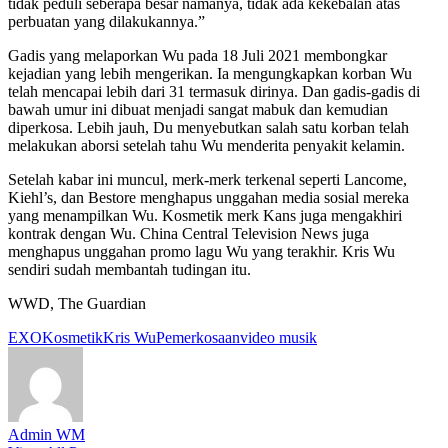
tidak peduli seberapa besar namanya, tidak ada kekebalan atas
perbuatan yang dilakukannya.”
Gadis yang melaporkan Wu pada 18 Juli 2021 membongkar
kejadian yang lebih mengerikan. Ia mengungkapkan korban Wu
telah mencapai lebih dari 31 termasuk dirinya. Dan gadis-gadis di
bawah umur ini dibuat menjadi sangat mabuk dan kemudian
diperkosa. Lebih jauh, Du menyebutkan salah satu korban telah
melakukan aborsi setelah tahu Wu menderita penyakit kelamin.
Setelah kabar ini muncul, merk-merk terkenal seperti Lancome,
Kiehl’s, dan Bestore menghapus unggahan media sosial mereka
yang menampilkan Wu. Kosmetik merk Kans juga mengakhiri
kontrak dengan Wu. China Central Television News juga
menghapus unggahan promo lagu Wu yang terakhir. Kris Wu
sendiri sudah membantah tudingan itu.
WWD, The Guardian
Tags:
EXO
Kosmetik
Kris Wu
Pemerkosaan
video musik
Admin WM