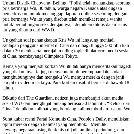
Umum Distrik Chaoyang, Beijing. “Polisi telah menangkap seorang
pria bermarga Wu, 30 tahun, warga negara Kanada atas dugaan
pemerkosaan, untuk menanggapi laporan online seseorang dengan
pria bermarga Wu itu yang disebut telah memikat remaja wanita
untuk berhubungan seks dengannya,” demikian ditulis dalam situs
itu yang dikutip dari WWD.
Unggahan soal penangkapan Kris Wu ini langsung menjadi
santapan pengguna internet di Cina dan dibagi hingga 500 ribu kali
dalam 30 menit serta merajai trending topic di platform media sosial
di Cina, membayangi Olimpiade Tokyo.
Remaja yang menjadi korban Wu itu tak hanya menceritakan tragedi
yang dialaminya. Ia juga menyebut tujuh perempuan lain sudah
menghubunginya dan mengaku Wu merayu mereka dengan janji
tampil di video musiknya. Para korban disubut berusia di bawah 18
tahun.
Dikutip dari The Guardian, netizen juga membanjiri akun media
sosial WU dan menghujat bintang berusia 30 tahun itu. “Keluar dari
Cina,” demikian kalimat yang berulang kali memborbardir akun Wu.
Surat kabar resmi Partai Komunis Cina, People’s Daily, menuliskan
opini mereka dengan kalimat yang menohok. “Memiliki
kewarganegaraan asing tidak bisa dijadikan jimat pelindung, dan