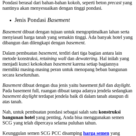
Pondasi berasal dari bahan-bahan kokoh, seperti beton
precast
yang
nantinya akan menyesuaikan dengan tinggi pondasi.
Jenis Pondasi
Basement
Basement
dibuat dengan tujuan untuk mengoptimalkan lahan serta
menyiasati harga tanah yang semakin tinggi. Ada banyak hotel yang
dibangun dan dilengkapi dengan
basement
.
Dalam pembuatan
basement
, terdiri dari tiga bagian antara lain
metode konstruksi,
retaining wall
dan
dewatering
. Hal inilah yang
menjadi kunci kekokohan
basement
karena setiap bagiannya
memiliki masing-masing peran untuk menopang beban bangunan
secara keseluruhan.
Basement
dibuat dengan dua jenis yaitu basement
full
dan
daylight
.
Pada basement full, ruangan dibuat tanpa adanya jendela sedangkan
basement daylight
terdapat jendela baik di dalam tanah ataupun di
atas tanah.
Nah, untuk pembuatan pondasi sebagai salah satu
konstruksi
bangunan hotel
yang penting, Anda bisa menggunakan semen
SCG yang telah dipercaya selama puluhan tahun.
Keunggulan semen SCG PCC disamping
harga semen
yang