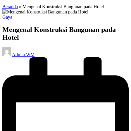
Beranda
»
Mengenal Konstruksi Bangunan pada Hotel
Posted
Gaya
in
Mengenal Konstruksi Bangunan pada
Hotel
Posted
Admin WM
by