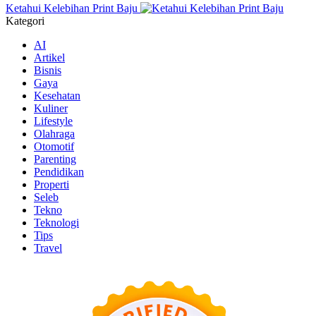
Ketahui Kelebihan Print Baju
Kategori
AI
Artikel
Bisnis
Gaya
Kesehatan
Kuliner
Lifestyle
Olahraga
Otomotif
Parenting
Pendidikan
Properti
Seleb
Tekno
Teknologi
Tips
Travel