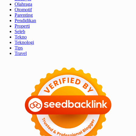
Olahraga
Otomotif
Parenting
Pendidikan
Properti
Seleb
Tekno
Teknologi
Tips
Travel