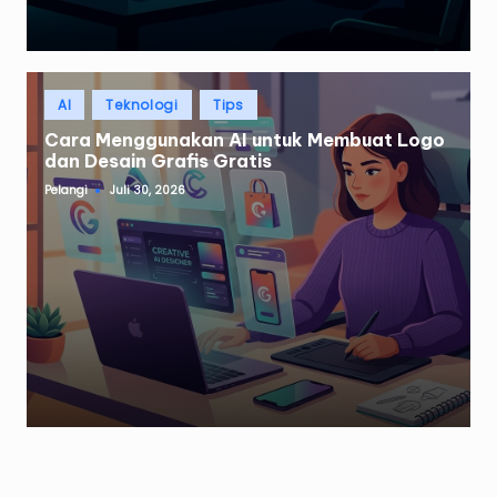
Posted
AI
Teknologi
Tips
in
Cara Menggunakan AI untuk Membuat Logo
dan Desain Grafis Gratis
Pelangi
Juli 30, 2026
Posted
by