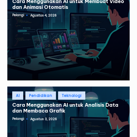
Cara Menggunakan AI untuk Membuat Video
dan Animasi Otomatis
Pelangi
Agustus 4, 2026
Posted
by
Posted
AI
Pendidikan
Teknologi
in
Cara Menggunakan AI untuk Analisis Data
dan Membaca Grafik
Pelangi
Agustus 3, 2026
Posted
by