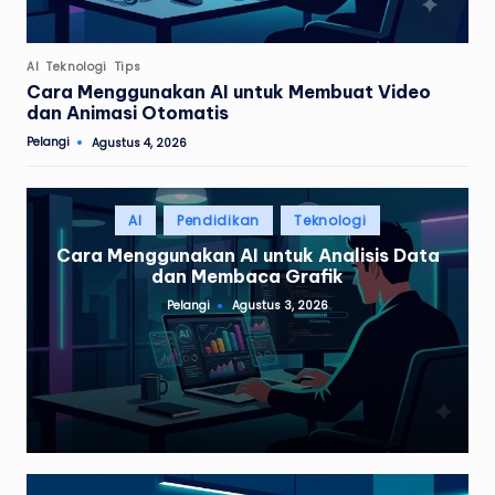
Posted
AI
Teknologi
Tips
in
Cara Menggunakan AI untuk Membuat Video
dan Animasi Otomatis
Pelangi
Agustus 4, 2026
Posted
by
Posted
AI
Pendidikan
Teknologi
in
Cara Menggunakan AI untuk Analisis Data
dan Membaca Grafik
Pelangi
Agustus 3, 2026
Posted
by