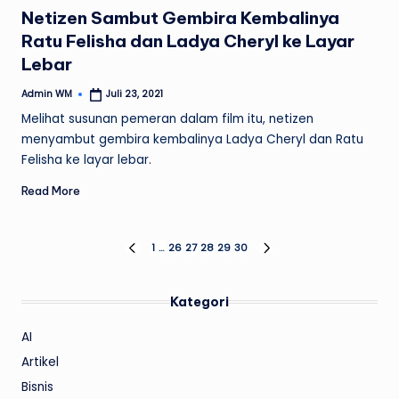
in
Netizen Sambut Gembira Kembalinya
Ratu Felisha dan Ladya Cheryl ke Layar
Lebar
Admin WM
Juli 23, 2021
Posted
by
Melihat susunan pemeran dalam film itu, netizen
menyambut gembira kembalinya Ladya Cheryl dan Ratu
Felisha ke layar lebar.
Read More
Paginasi
1
…
26
27
28
29
30
PREVIOUS
NEXT
PAGE
PAGE
pos
Kategori
AI
Artikel
Bisnis