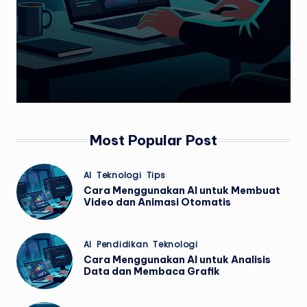
Most Popular Post
Posted
AI
Teknologi
Tips
in
Cara Menggunakan AI untuk Membuat
Video dan Animasi Otomatis
Posted
AI
Pendidikan
Teknologi
in
Cara Menggunakan AI untuk Analisis
Data dan Membaca Grafik