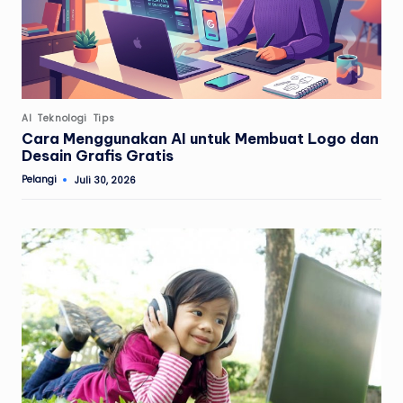
Posted
AI
Teknologi
Tips
in
Cara Menggunakan AI untuk Membuat Logo dan
Desain Grafis Gratis
Pelangi
Juli 30, 2026
Posted
by