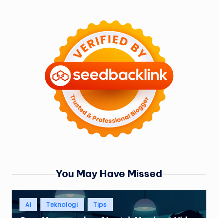
You May Have Missed
Posted
AI
Teknologi
Tips
in