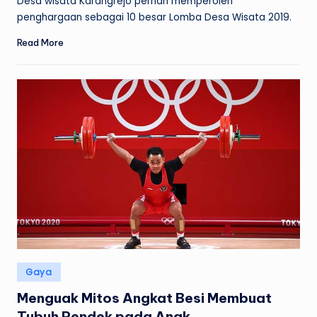
Desa wisata Karangrejo pernah memperoleh
penghargaan sebagai 10 besar Lomba Desa Wisata 2019.
Read More
Posted
Gaya
in
Menguak Mitos Angkat Besi Membuat
Tubuh Pendek pada Anak