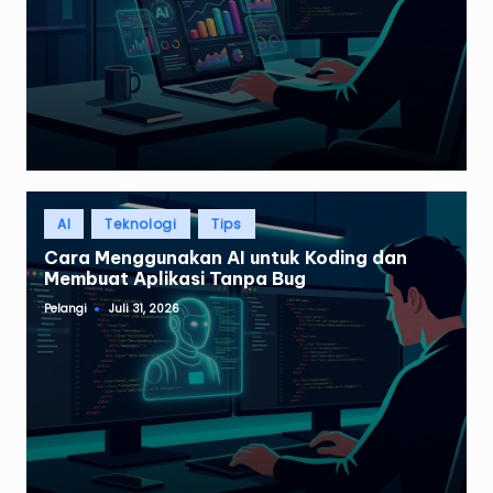
Posted
AI
Teknologi
Tips
in
Cara Menggunakan AI untuk Koding dan
Membuat Aplikasi Tanpa Bug
Pelangi
Juli 31, 2026
Posted
by