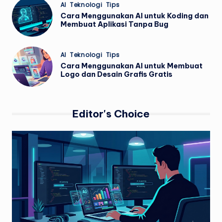
Posted
AI
Teknologi
Tips
in
Cara Menggunakan AI untuk Koding dan
Membuat Aplikasi Tanpa Bug
Posted
AI
Teknologi
Tips
in
Cara Menggunakan AI untuk Membuat
Logo dan Desain Grafis Gratis
Editor's Choice