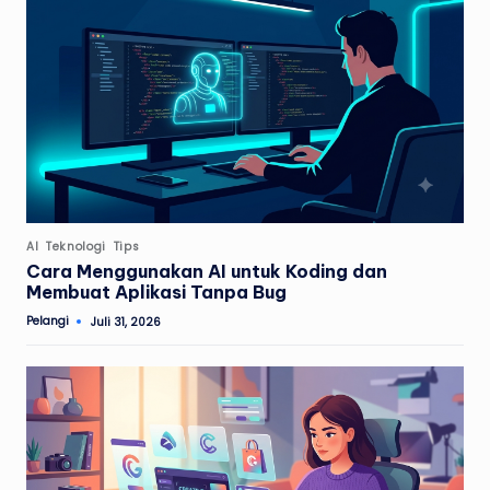
Posted
AI
Teknologi
Tips
in
Cara Menggunakan AI untuk Koding dan
Membuat Aplikasi Tanpa Bug
Pelangi
Juli 31, 2026
Posted
by