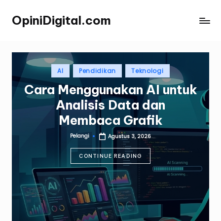
OpiniDigital.com
Skip
Opini
to
Digital
content
Terupdate
Posted
AI
Pendidikan
Teknologi
in
Cara Menggunakan AI untuk
Analisis Data dan
Membaca Grafik
Pelangi
Agustus 3, 2026
Posted
by
CONTINUE READING